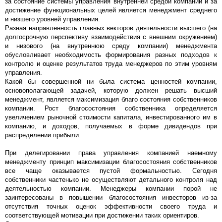
за состояние системы управления внутренней средой компании и за
достижение функциональных целей является менеджмент среднего
и низшего уровней управления.
Разная направленность главных векторов деятельности высшего (на
долгосрочную перспективу взаимодействия с внешним окружением)
и низового (на внутреннюю среду компании) менеджмента
обусловливает необходимость формирования разных подходов к
контролю и оценке результатов труда менеджеров по этим уровням
управления.
Какой бы совершенной ни была система ценностей компании,
основополагающей задачей, которую должен решать высший
менеджмент, является максимизация благо состояния собственников
компании. Рост благосостояния собственника определяется
увеличением рыночной стоимости капитала, инвестированного им в
компанию, и доходов, получаемых в форме дивидендов при
распределении прибыли.
При делегировании права управления компанией наемному
менеджменту принцип максимизации благосостояния собственников
все чаще оказывается пустой формальностью. Сегодня
собственники частенько не осуществляют детального контроля над
деятельностью компании. Менеджеры компании порой не
заинтересованы в повышении благосостояния инвесторов из-за
отсутствия точных оценок эффективности своего труда и
соответствующей мотивации при достижении таких ориентиров.