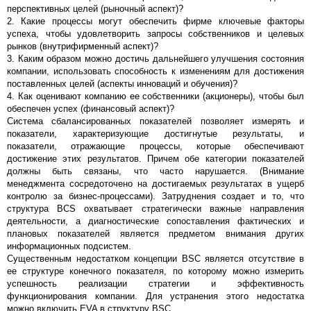
перспективных целей (рыночный аспект)?
2. Какие процессы могут обеспечить фирме ключевые факторы
успеха, чтобы удовлетворить запросы собственников и целевых
рынков (внутрифирменный аспект)?
3. Каким образом можно достичь дальнейшего улучшения состояния
компании, использовать способность к изменениям для достижения
поставленных целей (аспекты инноваций и обучения)?
4. Как оценивают компанию ее собственники (акционеры), чтобы был
обеспечен успех (финансовый аспект)?
Система сбалансированных показателей позволяет измерять и
показатели, характеризующие достигнутые результаты, и
показатели, отражающие процессы, которые обеспечивают
достижение этих результатов. Причем обе категории показателей
должны быть связаны, что часто нарушается. (Внимание
менеджмента сосредоточено на достигаемых результатах в ущерб
контролю за бизнес-процессами). Затруднения создает и то, что
структура BCS охватывает стратегически важные направления
деятельности, а диагностические сопоставления фактических и
плановых показателей является предметом внимания других
информационных подсистем.
Существенным недостатком концепции BSC является отсутствие в
ее структуре конечного показателя, по которому можно измерить
успешность реализации стратегии и эффективность
функционирования компании. Для устранения этого недостатка
можно включить EVA в структуру BSC.