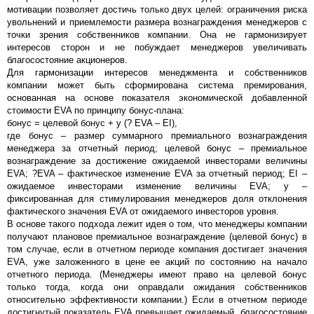
мотивации позволяет достичь только двух целей: ограничения риска
увольнений и приемлемости размера вознаграждения менеджеров с
точки зрения собственников компании. Она не гармонизирует
интересов сторон и не побуждает менеджеров увеличивать
благосостояние акционеров.
Для гармонизации интересов менеджмента и собственников
компании может быть сформирована система премирования,
основанная на основе показателя экономической добавленной
стоимости EVA по принципу бонус-плана:
бонус = целевой бонус + y (? EVA – EI),
где бонус – размер суммарного премиального вознаграждения
менеджера за отчетный период; целевой бонус – премиальное
вознаграждение за достижение ожидаемой инвесторами величины
EVA; ?EVA – фактическое изменение EVA за отчетный период; EI –
ожидаемое инвесторами изменение величины EVA; y –
фиксированная для стимулирования менеджеров доля отклонения
фактического значения EVA от ожидаемого инвесторов уровня.
В основе такого подхода лежит идея о том, что менеджеры компании
получают плановое премиальное вознаграждение (целевой бонус) в
том случае, если в отчетном периоде компания достигает значения
EVA, уже заложенного в цене ее акций по состоянию на начало
отчетного периода. (Менеджеры имеют право на целевой бонус
только тогда, когда они оправдали ожидания собственников
относительно эффективности компании.) Если в отчетном периоде
достигнутый показатель EVA превышает ожидаемый, благосостояние