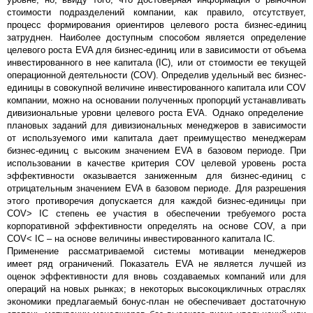
стоимости подразделений компании, как правило, отсутствует,
процесс формирования ориентиров целевого роста бизнес-единиц
затруднен. Наиболее доступным способом является определение
целевого роста EVA для бизнес-единиц или в зависимости от объема
инвестированного в нее капитала (IC), или от стоимости ее текущей
операционной деятельности (COV). Определив удельный вес бизнес-
единицы в совокупной величине инвестированного капитала или COV
компании, можно на основании полученных пропорций устанавливать
дивизиональные уровни целевого роста EVA. Однако определение
плановых заданий для дивизиональных менеджеров в зависимости
от используемого ими капитала дает преимущество менеджерам
бизнес-единиц с высоким значением EVA в базовом периоде. При
использовании в качестве критерия COV целевой уровень роста
эффективности оказывается заниженным для бизнес-единиц с
отрицательным значением EVA в базовом периоде. Для разрешения
этого противоречия допускается для каждой бизнес-единицы при
COV> IC степень ее участия в обеспечении требуемого роста
корпоративной эффективности определять на основе COV, а при
COV< IC – на основе величины инвестированного капитала IC.
Применение рассматриваемой системы мотивации менеджеров
имеет ряд ограничений. Показатель EVA не является лучшей из
оценок эффективности для вновь создаваемых компаний или для
операций на новых рынках; в некоторых высокоцикличных отраслях
экономики предлагаемый бонус-план не обеспечивает достаточную