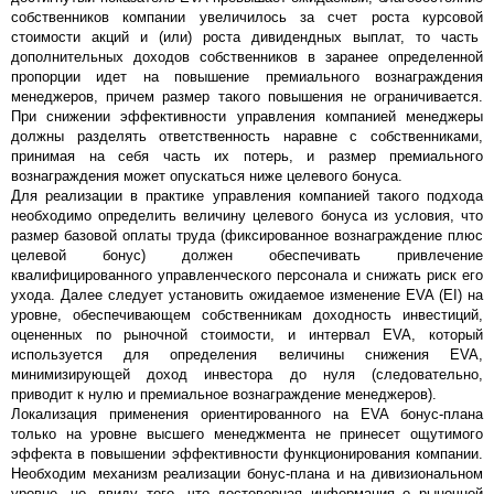
собственников компании увеличилось за счет роста курсовой
стоимости акций и (или) роста дивидендных выплат, то часть
дополнительных доходов собственников в заранее определенной
пропорции идет на повышение премиального вознаграждения
менеджеров, причем размер такого повышения не ограничивается.
При снижении эффективности управления компанией менеджеры
должны разделять ответственность наравне с собственниками,
принимая на себя часть их потерь, и размер премиального
вознаграждения может опускаться ниже целевого бонуса.
Для реализации в практике управления компанией такого подхода
необходимо определить величину целевого бонуса из условия, что
размер базовой оплаты труда (фиксированное вознаграждение плюс
целевой бонус) должен обеспечивать привлечение
квалифицированного управленческого персонала и снижать риск его
ухода. Далее следует установить ожидаемое изменение EVA (EI) на
уровне, обеспечивающем собственникам доходность инвестиций,
оцененных по рыночной стоимости, и интервал EVA, который
используется для определения величины снижения EVA,
минимизирующей доход инвестора до нуля (следовательно,
приводит к нулю и премиальное вознаграждение менеджеров).
Локализация применения ориентированного на EVA бонус-плана
только на уровне высшего менеджмента не принесет ощутимого
эффекта в повышении эффективности функционирования компании.
Необходим механизм реализации бонус-плана и на дивизиональном
уровне, но, ввиду того, что достоверная информация о рыночной