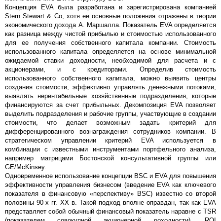
Концепция EVA была разработана и зарегистрирована компанией
Stern Stewart & Co, хотя ее основные положения отражены в теории
экономического дохода А. Маршалла. Показатель EVA определяется
как разница между чистой прибылью и стоимостью использованного
для ее получения собственного капитала компании. Стоимость
использованного капитала определяется на основе минимальной
ожидаемой ставки доходности, необходимой для расчета и с
акционерами, и с кредиторами. Определив стоимость
использованного собственного капитала, можно выявить центры
создания стоимости, эффективно управлять денежными потоками,
выявлять нерентабельные хозяйственные подразделения, которые
финансируются за счет прибыльных. Декомпозиция EVA позволяет
выделить подразделения и рабочие группы, участвующие в создании
стоимости, что делает возможным задать критерий для
дифференцированного вознаграждения сотрудников компании. В
стратегическом управлении критерий EVA используется в
комбинации с известными инструментами портфельного анализа,
например матрицами Бостонской консультативной группы или
GE/McKinsey.
Одновременное использование концепции BSC и EVA для повышения
эффективности управления бизнесом (введение EVA как ключевого
показателя в финансовую «перспективу» BSC) известно со второй
половины 90-х гг. ХХ в. Такой подход вполне оправдан, так как EVA
представляет собой обычный финансовый показатель наравне с TSR
(показателем совокупной акционерной доходности), ROI