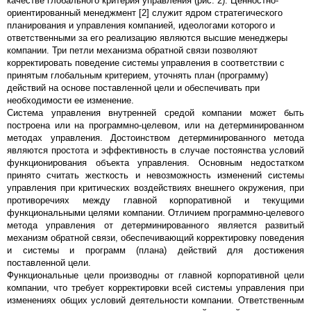
качестве глобального критерия управления (рис. 2). Ценностно-
ориентированный менеджмент [2] служит ядром стратегического
планирования и управления компанией, идеологами которого и
ответственными за его реализацию являются высшие менеджеры
компании. Три петли механизма обратной связи позволяют
корректировать поведение системы управления в соответствии с
принятым глобальным критерием, уточнять план (программу)
действий на основе поставленной цели и обеспечивать при
необходимости ее изменение.
Система управления внутренней средой компании может быть
построена или на программно-целевом, или на детерминированном
методах управления. Достоинством детерминированного метода
являются простота и эффективность в случае постоянства условий
функционирования объекта управления. Основным недостатком
принято считать жесткость и невозможность изменений системы
управления при критических воздействиях внешнего окружения, при
противоречиях между главной корпоративной и текущими
функциональными целями компании. Отличием программно-целевого
метода управления от детерминированного является развитый
механизм обратной связи, обеспечивающий корректировку поведения
и системы и программ (плана) действий для достижения
поставленной цели.
Функциональные цели производны от главной корпоративной цели
компании, что требует корректировки всей системы управления при
изменениях общих условий деятельности компании. Ответственным