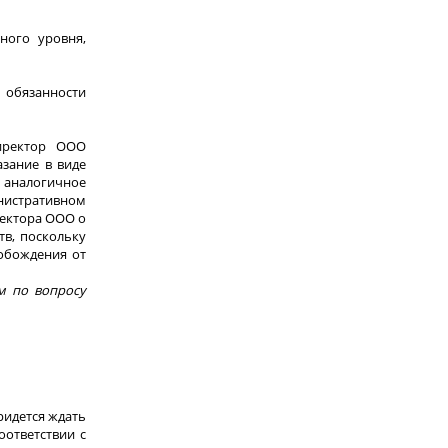
ного уровня,
 обязанности
директор ООО
зание в виде
 аналогичное
инистративном
ректора ООО о
тв, поскольку
вобождения от
м по вопросу
ридется ждать
оответствии с