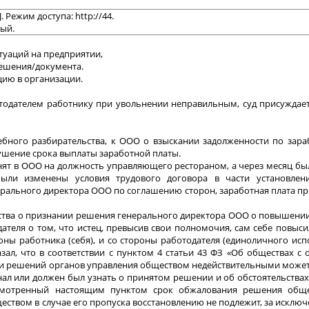
 Режим доступа: http://44.
ный.
туаций на предприятии,
решения/документа.
цию в организации.
тодателем работнику при увольнении неправильным, суд присуждает
ебного разбирательства, к ООО о взыскании задолженности по зара
ушение срока выплаты заработной платы.
нят в ООО на должность управляющего рестораном, а через месяц бы
ыли изменены условия трудового договора в части установлен
ерального директора ООО по соглашению сторон, заработная плата п
ества о признании решения генерального директора ООО о повышени
ателя о том, что истец, превысив свои полномочия, сам себе повыс
оны работника (себя), и со стороны работодателя (единоличного ис
зал, что в соответствии с пунктом 4 статьи 43 ФЗ «Об обществах с
нии решений органов управления обществом недействительными може
узнал или должен был узнать о принятом решении и об обстоятельства
усмотренный настоящим пунктом срок обжалования решения общ
ством в случае его пропуска восстановлению не подлежит, за исключ