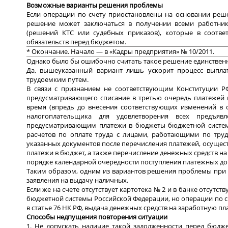
Возможные варианты решения проблемы
Если операции по счету приостановлены на основании реше
решение может заключаться в получении всеми работник
(решений КТС или судебных приказов), которые в соотве
обязательств перед бюджетом.
* Окончание. Начало — в «Кадры предприятия» № 10/2011.
Однако было бы ошибочно считать такое решение единстве
Да, вышеуказанный вариант лишь ускорит процесс выпла
трудоемким путем.
В связи с признанием не соответствующим Конституции Р
предусматривающего списание в третью очередь платежей 
время (впредь до внесения соответствующих изменений в с
налогоплательщика для удовлетворения всех предъя
предусматривающим платежи в бюджеты бюджетной системы
расчетов по оплате труда с лицами, работающими по труд
указанных документов после перечисления платежей, осуществл
платежи в бюджет, а также перечисление денежных средств на
порядке календарной очередности поступления платежных до
Таким образом, одним из вариантов решения проблемы при на
заявления на выдачу наличных.
Если же на счете отсутствует картотека № 2 и в банке отсут
бюджетной системы Российской Федерации, но операции по с
в статье 76 НК РФ, выдача денежных средств на заработную пл
Способы недпущения повторения ситуации
1. Не допускать наличие такой задолженности перед бюдж