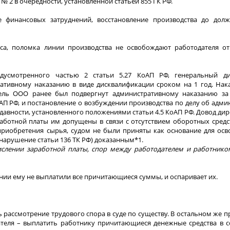
 2 в очередности, установленной статьей 855 ГК РФ.
 финансовых затруднений, восстановление производства до долж
са, поломка линии производства не освобождают работодателя от
едусмотренного частью 2 статьи 5.27 КоАП РФ, генеральный 
ативному наказанию в виде дисквалификации сроком на 1 год. Нака
тель ООО ранее был подвергнут административному наказанию за
АП РФ, и постановление о возбуждении производства по делу об адм
авности, установленного положениями статьи 4.5 КоАП РФ. Довод ди
аботной платы им допущены в связи с отсутствием оборотных средс
 приобретения сырья, судом не были приняты как основание для ос
нарушение статьи 136 ТК РФ) доказанным*1.
ислении заработной платы, спор между работодателем и работнико
нии ему не выплатили все причитающиеся суммы, и оспаривает их.
 рассмотрение трудового спора в суде по существу. В остальном же п
теля – выплатить работнику причитающиеся денежные средства в с