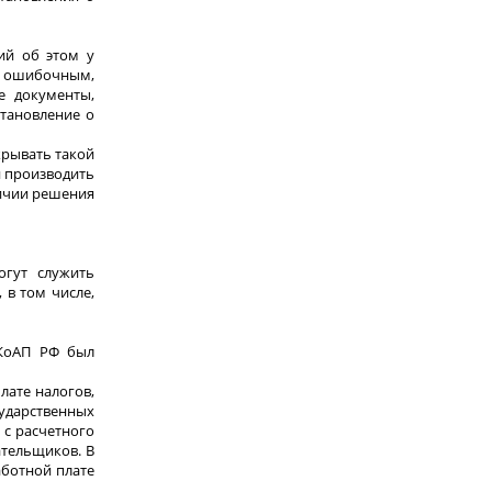
ий об этом у
ае ошибочным,
е документы,
тановление о
крывать такой
и производить
личии решения
огут служить
 в том числе,
 КоАП РФ был
лате налогов,
ударственных
с расчетного
ательщиков. В
аботной плате