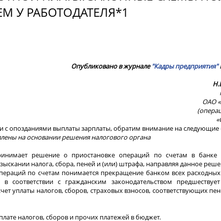
М У РАБОТОДАТЕЛЯ*1
Опубликовано в журнале
"Кадры предприятия"
Н.
ОАО 
(опера
«
и с опозданиями выплаты зарплаты, обратим внимание на следующие 
овлены на основании решения налогового органа
ринимает решение о приостановке операций по счетам в банке 
скании налога, сбора, пеней и (или) штрафа, направляя данное решен
 операций по счетам понимается прекращение банком всех расходны
х в соответствии с гражданским законодательством предшествуе
 счет уплаты налогов, сборов, страховых взносов, соответствующих пе
лате налогов, сборов и прочих платежей в бюджет.