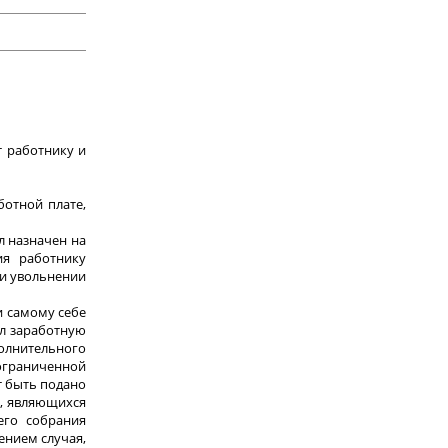
 работнику и
ботной плате,
л назначен на
ия работнику
ри увольнении
и самому себе
ил заработную
полнительного
 ограниченной
т быть подано
х, являющихся
его собрания
ением случая,