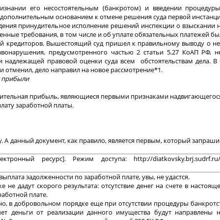
изнании его несостоятельным (банкротом) и введении процедур
 дополнительным основанием к отмене решения суда первой инстанци
ения принудительное исполнение решений инспекции о взыскании н
енные требования, в том числе и об уплате обязательных платежей бы
ний кредиторов. Вышестоящий суд пришел к правильному выводу о н
вонарушения, предусмотренного частью 2 статьи 5.27 КоАП РФ, 
и надлежащей правовой оценки суда всем обстоятельствам дела. В 
 отменил, дело направил на новое рассмотрение*1.
т прибыли
ачительная прибыль, являющиеся первыми признаками надвигающегос
лату заработной платы.
у. А данный документ, как правило, является первым, который запраши
онный ресурс]. Режим доступа: http://diatkovsky.brj.sudrf.ru/
выплата задолженности по заработной плате, увы, не удастся.
 не дадут скорого результата: отсутствие денег на счете в настоя
работной плате.
но, в добровольном порядке еще при отсутствии процедуры банкротст
счет деньги от реализации данного имущества будут направлены 