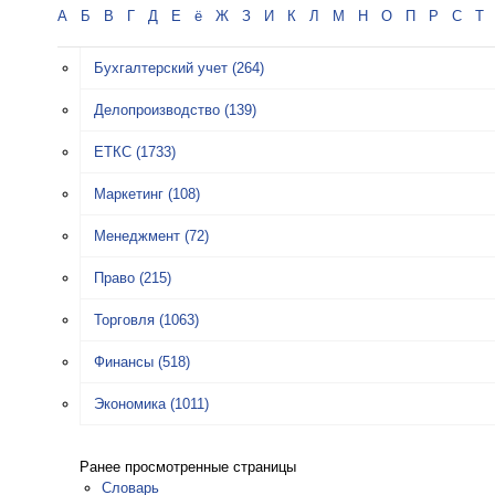
А
Б
В
Г
Д
Е
ё
Ж
З
И
К
Л
М
Н
О
П
Р
С
Т
Бухгалтерский учет
(264)
Делопроизводство
(139)
ЕТКС
(1733)
Маркетинг
(108)
Менеджмент
(72)
Право
(215)
Торговля
(1063)
Финансы
(518)
Экономика
(1011)
Ранее просмотренные страницы
Словарь