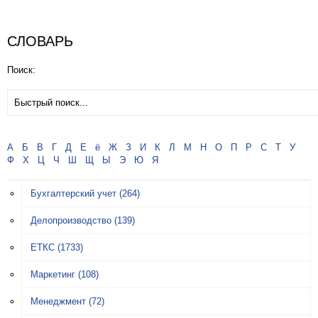
СЛОВАРЬ
Поиск:
А
Б
В
Г
Д
Е
ё
Ж
З
И
К
Л
М
Н
О
П
Р
С
Т
У
Ф
Х
Ц
Ч
Ш
Щ
Ы
Э
Ю
Я
Бухгалтерский учет
(264)
Делопроизводство
(139)
ЕТКС
(1733)
Маркетинг
(108)
Менеджмент
(72)