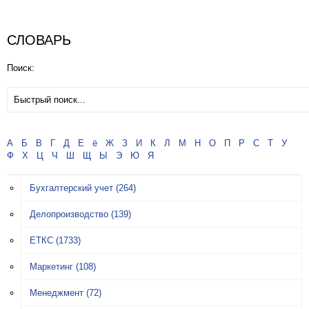
СЛОВАРЬ
Поиск:
А
Б
В
Г
Д
Е
ё
Ж
З
И
К
Л
М
Н
О
П
Р
С
Т
У
Ф
Х
Ц
Ч
Ш
Щ
Ы
Э
Ю
Я
Бухгалтерский учет
(264)
Делопроизводство
(139)
ЕТКС
(1733)
Маркетинг
(108)
Менеджмент
(72)