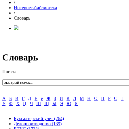
/
Интернет-библиотека
/
Словарь
Словарь
Поиск:
А
Б
В
Г
Д
Е
ё
Ж
З
И
К
Л
М
Н
О
П
Р
С
Т
У
Ф
Х
Ц
Ч
Ш
Щ
Ы
Э
Ю
Я
Бухгалтерский учет
(264)
Делопроизводство
(139)
ЕТКС
(1733)