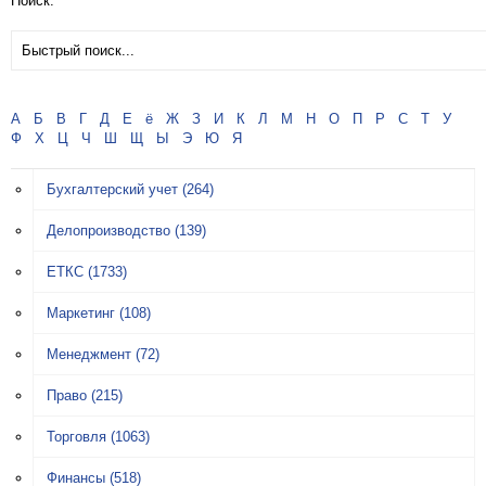
Поиск:
А
Б
В
Г
Д
Е
ё
Ж
З
И
К
Л
М
Н
О
П
Р
С
Т
У
Ф
Х
Ц
Ч
Ш
Щ
Ы
Э
Ю
Я
Бухгалтерский учет
(264)
Делопроизводство
(139)
ЕТКС
(1733)
Маркетинг
(108)
Менеджмент
(72)
Право
(215)
Торговля
(1063)
Финансы
(518)