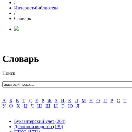
/
Интернет-библиотека
/
Словарь
Словарь
Поиск:
А
Б
В
Г
Д
Е
ё
Ж
З
И
К
Л
М
Н
О
П
Р
С
Т
У
Ф
Х
Ц
Ч
Ш
Щ
Ы
Э
Ю
Я
Бухгалтерский учет
(264)
Делопроизводство
(139)
ЕТКС
(1733)