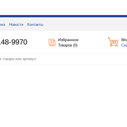
ека
Новости
Контакты
Избранное
Мо
148-9970
Товаров (
0
)
Се