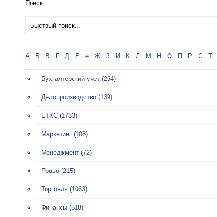
Поиск:
А
Б
В
Г
Д
Е
ё
Ж
З
И
К
Л
М
Н
О
П
Р
С
Т
Бухгалтерский учет
(264)
Делопроизводство
(139)
ЕТКС
(1733)
Маркетинг
(108)
Менеджмент
(72)
Право
(215)
Торговля
(1063)
Финансы
(518)