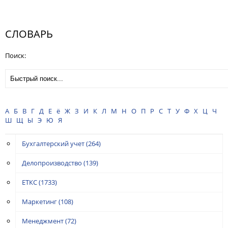
СЛОВАРЬ
Поиск:
А
Б
В
Г
Д
Е
ё
Ж
З
И
К
Л
М
Н
О
П
Р
С
Т
У
Ф
Х
Ц
Ч
Ш
Щ
Ы
Э
Ю
Я
Бухгалтерский учет
(264)
Делопроизводство
(139)
ЕТКС
(1733)
Маркетинг
(108)
Менеджмент
(72)