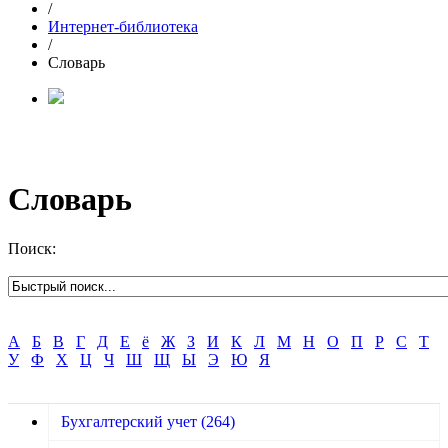
/
Интернет-библиотека
/
Словарь
Словарь
Поиск:
А
Б
В
Г
Д
Е
ё
Ж
З
И
К
Л
М
Н
О
П
Р
С
Т
У
Ф
Х
Ц
Ч
Ш
Щ
Ы
Э
Ю
Я
Бухгалтерский учет
(264)