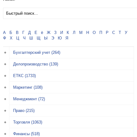
А
Б
В
Г
Д
Е
ё
Ж
З
И
К
Л
М
Н
О
П
Р
С
Т
У
Ф
Х
Ц
Ч
Ш
Щ
Ы
Э
Ю
Я
Бухгалтерский учет
(264)
Делопроизводство
(139)
ЕТКС
(1733)
Маркетинг
(108)
Менеджмент
(72)
Право
(215)
Торговля
(1063)
Финансы
(518)