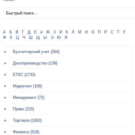
А
Б
В
Г
Д
Е
ё
Ж
З
И
К
Л
М
Н
О
П
Р
С
Т
У
Ф
Х
Ц
Ч
Ш
Щ
Ы
Э
Ю
Я
Бухгалтерский учет
(264)
Делопроизводство
(139)
ЕТКС
(1733)
Маркетинг
(108)
Менеджмент
(72)
Право
(215)
Торговля
(1063)
Финансы
(518)