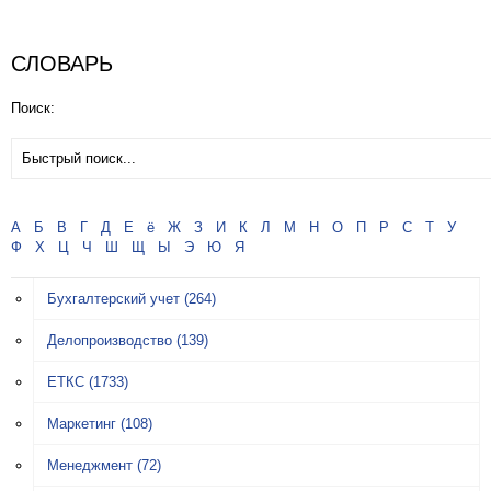
СЛОВАРЬ
Поиск:
А
Б
В
Г
Д
Е
ё
Ж
З
И
К
Л
М
Н
О
П
Р
С
Т
У
Ф
Х
Ц
Ч
Ш
Щ
Ы
Э
Ю
Я
Бухгалтерский учет
(264)
Делопроизводство
(139)
ЕТКС
(1733)
Маркетинг
(108)
Менеджмент
(72)