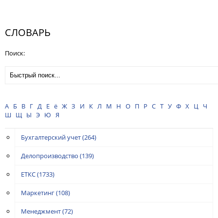
СЛОВАРЬ
Поиск:
А
Б
В
Г
Д
Е
ё
Ж
З
И
К
Л
М
Н
О
П
Р
С
Т
У
Ф
Х
Ц
Ч
Ш
Щ
Ы
Э
Ю
Я
Бухгалтерский учет
(264)
Делопроизводство
(139)
ЕТКС
(1733)
Маркетинг
(108)
Менеджмент
(72)