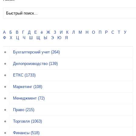
А
Б
В
Г
Д
Е
ё
Ж
З
И
К
Л
М
Н
О
П
Р
С
Т
У
Ф
Х
Ц
Ч
Ш
Щ
Ы
Э
Ю
Я
Бухгалтерский учет
(264)
Делопроизводство
(139)
ЕТКС
(1733)
Маркетинг
(108)
Менеджмент
(72)
Право
(215)
Торговля
(1063)
Финансы
(518)