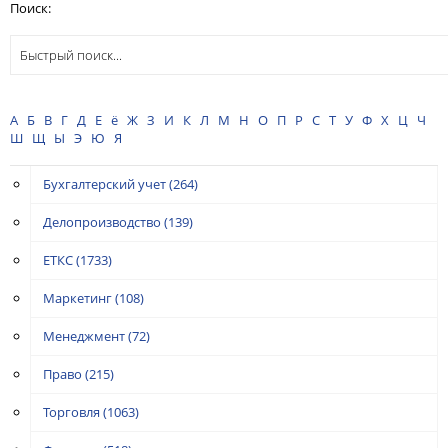
Поиск:
А
Б
В
Г
Д
Е
ё
Ж
З
И
К
Л
М
Н
О
П
Р
С
Т
У
Ф
Х
Ц
Ч
Ш
Щ
Ы
Э
Ю
Я
Бухгалтерский учет
(264)
Делопроизводство
(139)
ЕТКС
(1733)
Маркетинг
(108)
Менеджмент
(72)
Право
(215)
Торговля
(1063)