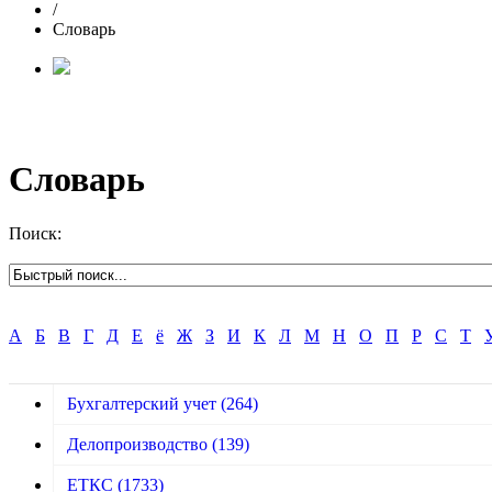
/
Словарь
Словарь
Поиск:
А
Б
В
Г
Д
Е
ё
Ж
З
И
К
Л
М
Н
О
П
Р
С
Т
Бухгалтерский учет
(264)
Делопроизводство
(139)
ЕТКС
(1733)