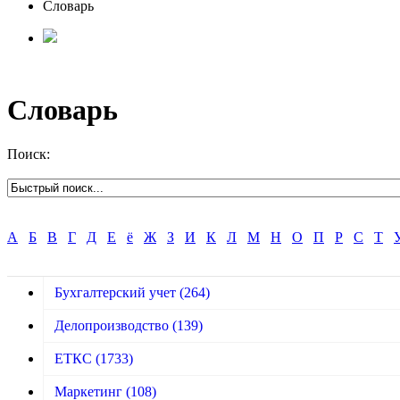
Словарь
Словарь
Поиск:
А
Б
В
Г
Д
Е
ё
Ж
З
И
К
Л
М
Н
О
П
Р
С
Т
Бухгалтерский учет
(264)
Делопроизводство
(139)
ЕТКС
(1733)
Маркетинг
(108)