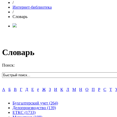
/
Интернет-библиотека
/
Словарь
Словарь
Поиск:
А
Б
В
Г
Д
Е
ё
Ж
З
И
К
Л
М
Н
О
П
Р
С
Т
Бухгалтерский учет
(264)
Делопроизводство
(139)
ЕТКС
(1733)