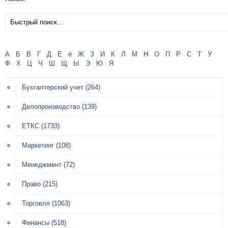
А
Б
В
Г
Д
Е
ё
Ж
З
И
К
Л
М
Н
О
П
Р
С
Т
У
Ф
Х
Ц
Ч
Ш
Щ
Ы
Э
Ю
Я
Бухгалтерский учет
(264)
Делопроизводство
(139)
ЕТКС
(1733)
Маркетинг
(108)
Менеджмент
(72)
Право
(215)
Торговля
(1063)
Финансы
(518)