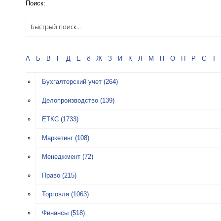
Поиск:
А
Б
В
Г
Д
Е
ё
Ж
З
И
К
Л
М
Н
О
П
Р
С
Т
Бухгалтерский учет
(264)
Делопроизводство
(139)
ЕТКС
(1733)
Маркетинг
(108)
Менеджмент
(72)
Право
(215)
Торговля
(1063)
Финансы
(518)