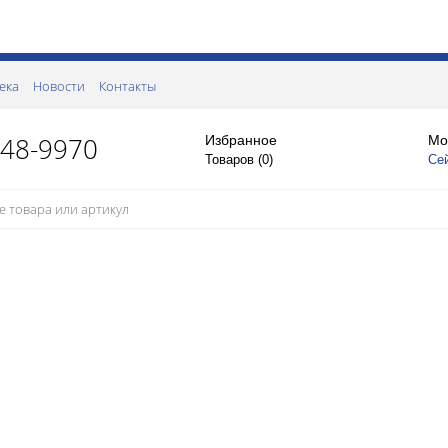
ека
Новости
Контакты
148-9970
Избранное
Мо
Товаров (
0
)
Се