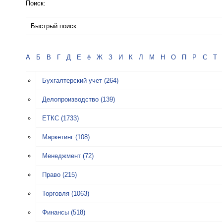
Поиск:
А
Б
В
Г
Д
Е
ё
Ж
З
И
К
Л
М
Н
О
П
Р
С
Т
Бухгалтерский учет
(264)
Делопроизводство
(139)
ЕТКС
(1733)
Маркетинг
(108)
Менеджмент
(72)
Право
(215)
Торговля
(1063)
Финансы
(518)