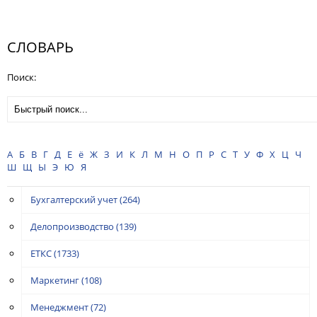
СЛОВАРЬ
Поиск:
А
Б
В
Г
Д
Е
ё
Ж
З
И
К
Л
М
Н
О
П
Р
С
Т
У
Ф
Х
Ц
Ч
Ш
Щ
Ы
Э
Ю
Я
Бухгалтерский учет
(264)
Делопроизводство
(139)
ЕТКС
(1733)
Маркетинг
(108)
Менеджмент
(72)