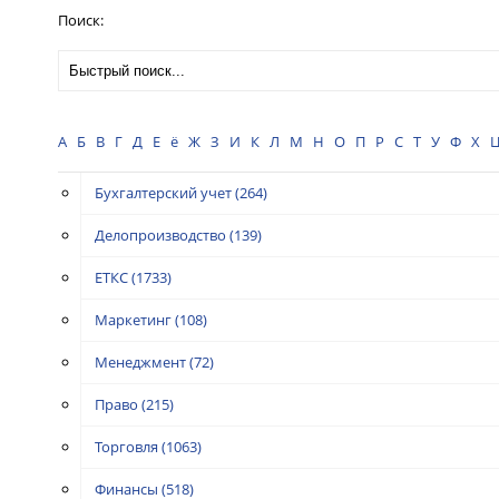
Поиск:
А
Б
В
Г
Д
Е
ё
Ж
З
И
К
Л
М
Н
О
П
Р
С
Т
У
Ф
Х
Бухгалтерский учет
(264)
Делопроизводство
(139)
ЕТКС
(1733)
Маркетинг
(108)
Менеджмент
(72)
Право
(215)
Торговля
(1063)
Финансы
(518)