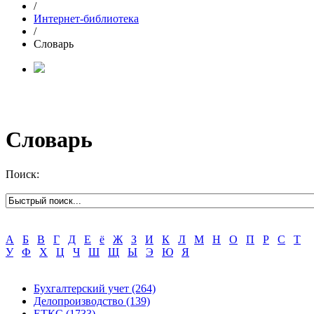
/
Интернет-библиотека
/
Словарь
Словарь
Поиск:
А
Б
В
Г
Д
Е
ё
Ж
З
И
К
Л
М
Н
О
П
Р
С
Т
У
Ф
Х
Ц
Ч
Ш
Щ
Ы
Э
Ю
Я
Бухгалтерский учет
(264)
Делопроизводство
(139)
ЕТКС
(1733)