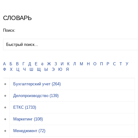
СЛОВАРЬ
Поиск:
А
Б
В
Г
Д
Е
ё
Ж
З
И
К
Л
М
Н
О
П
Р
С
Т
У
Ф
Х
Ц
Ч
Ш
Щ
Ы
Э
Ю
Я
Бухгалтерский учет
(264)
Делопроизводство
(139)
ЕТКС
(1733)
Маркетинг
(108)
Менеджмент
(72)