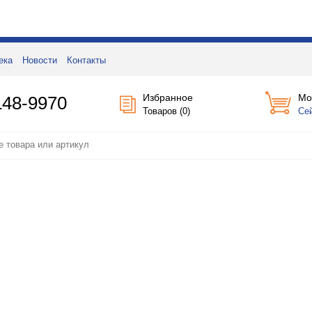
ека
Новости
Контакты
Избранное
Мо
148-9970
Товаров (
0
)
Се