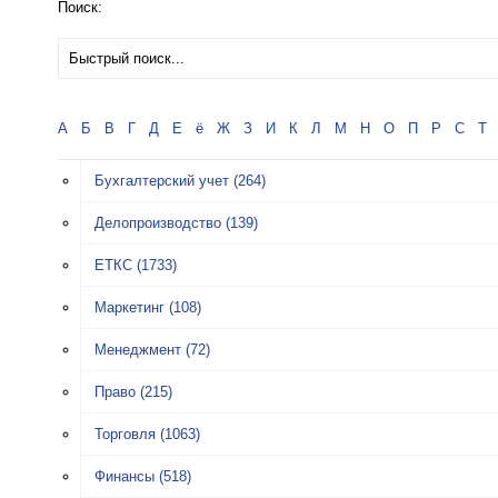
Поиск:
А
Б
В
Г
Д
Е
ё
Ж
З
И
К
Л
М
Н
О
П
Р
С
Т
Бухгалтерский учет
(264)
Делопроизводство
(139)
ЕТКС
(1733)
Маркетинг
(108)
Менеджмент
(72)
Право
(215)
Торговля
(1063)
Финансы
(518)