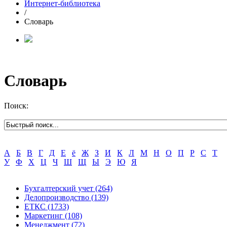
Интернет-библиотека
/
Словарь
Словарь
Поиск:
А
Б
В
Г
Д
Е
ё
Ж
З
И
К
Л
М
Н
О
П
Р
С
Т
У
Ф
Х
Ц
Ч
Ш
Щ
Ы
Э
Ю
Я
Бухгалтерский учет
(264)
Делопроизводство
(139)
ЕТКС
(1733)
Маркетинг
(108)
Менеджмент
(72)