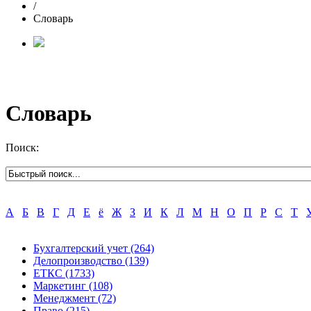
/
Словарь
Словарь
Поиск:
А
Б
В
Г
Д
Е
ё
Ж
З
И
К
Л
М
Н
О
П
Р
С
Т
Бухгалтерский учет
(264)
Делопроизводство
(139)
ЕТКС
(1733)
Маркетинг
(108)
Менеджмент
(72)
Право
(215)