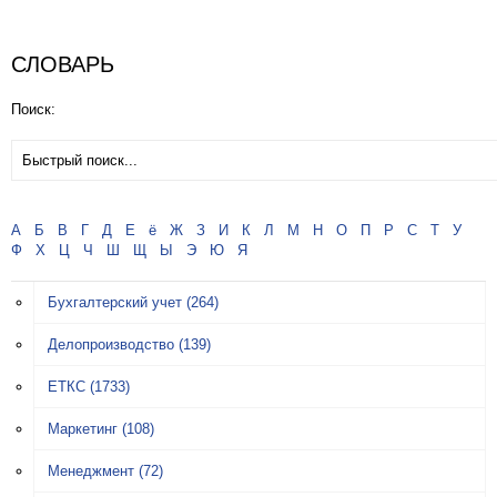
СЛОВАРЬ
Поиск:
А
Б
В
Г
Д
Е
ё
Ж
З
И
К
Л
М
Н
О
П
Р
С
Т
У
Ф
Х
Ц
Ч
Ш
Щ
Ы
Э
Ю
Я
Бухгалтерский учет
(264)
Делопроизводство
(139)
ЕТКС
(1733)
Маркетинг
(108)
Менеджмент
(72)