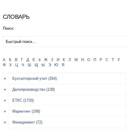
СЛОВАРЬ
Поиск:
А
Б
В
Г
Д
Е
ё
Ж
З
И
К
Л
М
Н
О
П
Р
С
Т
У
Ф
Х
Ц
Ч
Ш
Щ
Ы
Э
Ю
Я
Бухгалтерский учет
(264)
Делопроизводство
(139)
ЕТКС
(1733)
Маркетинг
(108)
Менеджмент
(72)