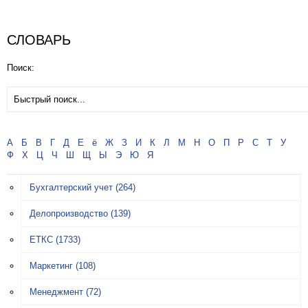
СЛОВАРЬ
Поиск:
А
Б
В
Г
Д
Е
ё
Ж
З
И
К
Л
М
Н
О
П
Р
С
Т
У
Ф
Х
Ц
Ч
Ш
Щ
Ы
Э
Ю
Я
Бухгалтерский учет
(264)
Делопроизводство
(139)
ЕТКС
(1733)
Маркетинг
(108)
Менеджмент
(72)