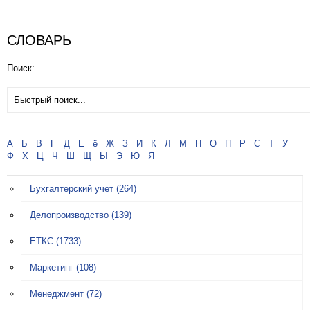
СЛОВАРЬ
Поиск:
А
Б
В
Г
Д
Е
ё
Ж
З
И
К
Л
М
Н
О
П
Р
С
Т
У
Ф
Х
Ц
Ч
Ш
Щ
Ы
Э
Ю
Я
Бухгалтерский учет
(264)
Делопроизводство
(139)
ЕТКС
(1733)
Маркетинг
(108)
Менеджмент
(72)