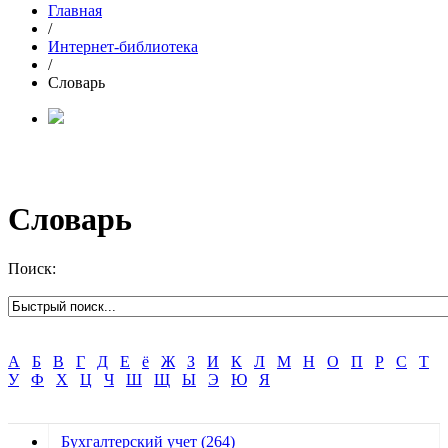
Главная
/
Интернет-библиотека
/
Словарь
Словарь
Поиск:
А
Б
В
Г
Д
Е
ё
Ж
З
И
К
Л
М
Н
О
П
Р
С
Т
У
Ф
Х
Ц
Ч
Ш
Щ
Ы
Э
Ю
Я
Бухгалтерский учет
(264)