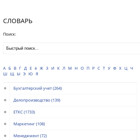
СЛОВАРЬ
Поиск:
А
Б
В
Г
Д
Е
ё
Ж
З
И
К
Л
М
Н
О
П
Р
С
Т
У
Ф
Х
Ц
Ч
Ш
Щ
Ы
Э
Ю
Я
Бухгалтерский учет
(264)
Делопроизводство
(139)
ЕТКС
(1733)
Маркетинг
(108)
Менеджмент
(72)