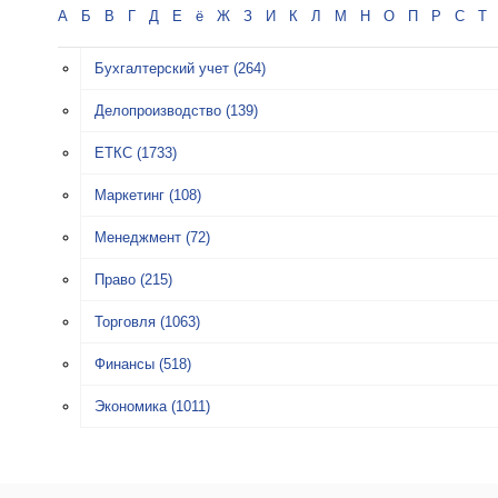
А
Б
В
Г
Д
Е
ё
Ж
З
И
К
Л
М
Н
О
П
Р
С
Т
Бухгалтерский учет
(264)
Делопроизводство
(139)
ЕТКС
(1733)
Маркетинг
(108)
Менеджмент
(72)
Право
(215)
Торговля
(1063)
Финансы
(518)
Экономика
(1011)