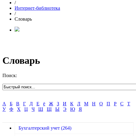
/
Интернет-библиотека
/
Словарь
Словарь
Поиск:
А
Б
В
Г
Д
Е
ё
Ж
З
И
К
Л
М
Н
О
П
Р
С
Т
У
Ф
Х
Ц
Ч
Ш
Щ
Ы
Э
Ю
Я
Бухгалтерский учет
(264)