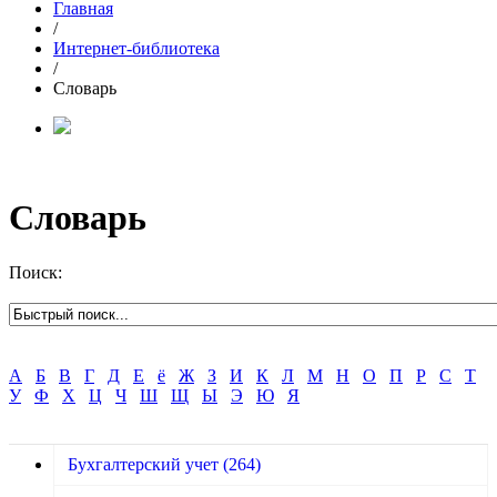
Главная
/
Интернет-библиотека
/
Словарь
Словарь
Поиск:
А
Б
В
Г
Д
Е
ё
Ж
З
И
К
Л
М
Н
О
П
Р
С
Т
У
Ф
Х
Ц
Ч
Ш
Щ
Ы
Э
Ю
Я
Бухгалтерский учет
(264)