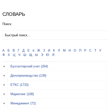
СЛОВАРЬ
Поиск:
А
Б
В
Г
Д
Е
ё
Ж
З
И
К
Л
М
Н
О
П
Р
С
Т
У
Ф
Х
Ц
Ч
Ш
Щ
Ы
Э
Ю
Я
Бухгалтерский учет
(264)
Делопроизводство
(139)
ЕТКС
(1733)
Маркетинг
(108)
Менеджмент
(72)