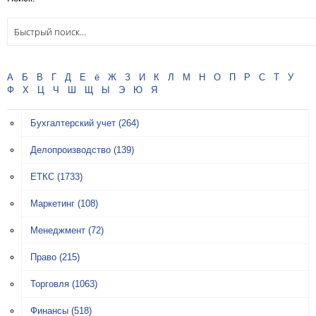
А
Б
В
Г
Д
Е
ё
Ж
З
И
К
Л
М
Н
О
П
Р
С
Т
У
Ф
Х
Ц
Ч
Ш
Щ
Ы
Э
Ю
Я
Бухгалтерский учет
(264)
Делопроизводство
(139)
ЕТКС
(1733)
Маркетинг
(108)
Менеджмент
(72)
Право
(215)
Торговля
(1063)
Финансы
(518)