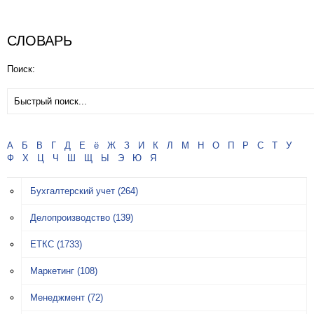
СЛОВАРЬ
Поиск:
А
Б
В
Г
Д
Е
ё
Ж
З
И
К
Л
М
Н
О
П
Р
С
Т
У
Ф
Х
Ц
Ч
Ш
Щ
Ы
Э
Ю
Я
Бухгалтерский учет
(264)
Делопроизводство
(139)
ЕТКС
(1733)
Маркетинг
(108)
Менеджмент
(72)