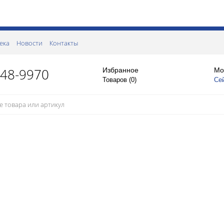
ека
Новости
Контакты
148-9970
Избранное
Мо
Товаров (
0
)
Се