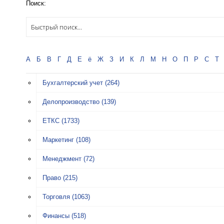
Поиск:
А
Б
В
Г
Д
Е
ё
Ж
З
И
К
Л
М
Н
О
П
Р
С
Т
Бухгалтерский учет
(264)
Делопроизводство
(139)
ЕТКС
(1733)
Маркетинг
(108)
Менеджмент
(72)
Право
(215)
Торговля
(1063)
Финансы
(518)