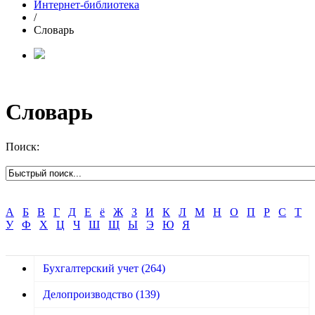
Интернет-библиотека
/
Словарь
Словарь
Поиск:
А
Б
В
Г
Д
Е
ё
Ж
З
И
К
Л
М
Н
О
П
Р
С
Т
У
Ф
Х
Ц
Ч
Ш
Щ
Ы
Э
Ю
Я
Бухгалтерский учет
(264)
Делопроизводство
(139)