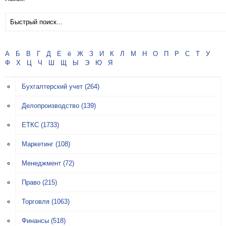
А
Б
В
Г
Д
Е
ё
Ж
З
И
К
Л
М
Н
О
П
Р
С
Т
У
Ф
Х
Ц
Ч
Ш
Щ
Ы
Э
Ю
Я
Бухгалтерский учет
(264)
Делопроизводство
(139)
ЕТКС
(1733)
Маркетинг
(108)
Менеджмент
(72)
Право
(215)
Торговля
(1063)
Финансы
(518)