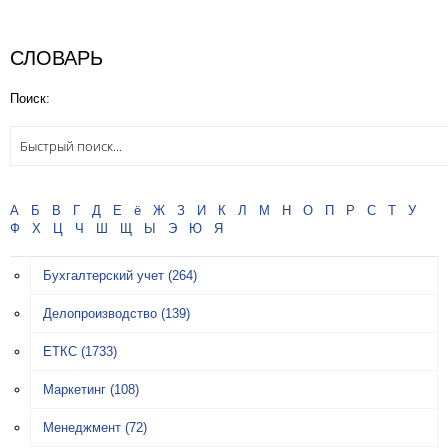
СЛОВАРЬ
Поиск:
А
Б
В
Г
Д
Е
ё
Ж
З
И
К
Л
М
Н
О
П
Р
С
Т
У
Ф
Х
Ц
Ч
Ш
Щ
Ы
Э
Ю
Я
Бухгалтерский учет
(264)
Делопроизводство
(139)
ЕТКС
(1733)
Маркетинг
(108)
Менеджмент
(72)