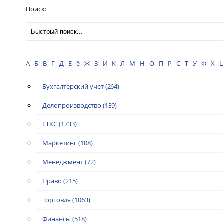
Поиск:
А
Б
В
Г
Д
Е
ё
Ж
З
И
К
Л
М
Н
О
П
Р
С
Т
У
Ф
Х
Бухгалтерский учет
(264)
Делопроизводство
(139)
ЕТКС
(1733)
Маркетинг
(108)
Менеджмент
(72)
Право
(215)
Торговля
(1063)
Финансы
(518)