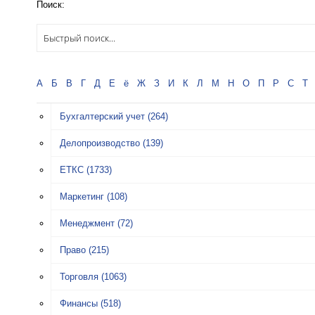
Поиск:
А
Б
В
Г
Д
Е
ё
Ж
З
И
К
Л
М
Н
О
П
Р
С
Т
Бухгалтерский учет
(264)
Делопроизводство
(139)
ЕТКС
(1733)
Маркетинг
(108)
Менеджмент
(72)
Право
(215)
Торговля
(1063)
Финансы
(518)