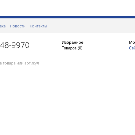
ека
Новости
Контакты
148-9970
Избранное
Мо
Товаров (
0
)
Се