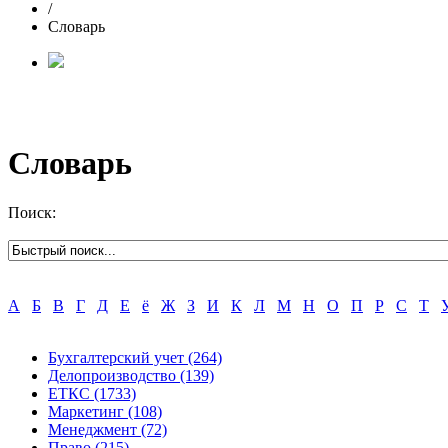
/
Словарь
Словарь
Поиск:
А
Б
В
Г
Д
Е
ё
Ж
З
И
К
Л
М
Н
О
П
Р
С
Т
Бухгалтерский учет
(264)
Делопроизводство
(139)
ЕТКС
(1733)
Маркетинг
(108)
Менеджмент
(72)
Право
(215)