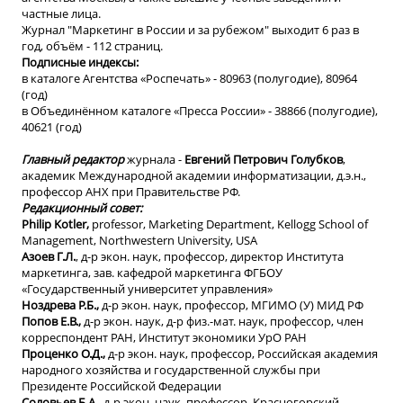
частные лица.
Журнал "Маркетинг в России и за рубежом" выходит 6 раз в
год, объём - 112 страниц.
Подписные индексы:
в каталоге Агентства «Роспечать» - 80963 (полугодие), 80964
(год)
в Объединённом каталоге «Пресса России» - 38866 (полугодие),
40621 (год)
Главный редактор
журнала -
Евгений Петрович Голубков
,
академик Международной академии информатизации, д.э.н.,
профессор АНХ при Правительстве РФ.
Редакционный совет:
Philip Kotler,
professor, Marketing Department, Kellogg School of
Management, Northwestern University, USA
Азоев Г.Л.
, д-р экон. наук, профессор, директор Института
маркетинга, зав. кафедрой маркетинга ФГБОУ
«Государственный университет управления»
Ноздрева Р.Б.,
д-р экон. наук, профессор, МГИМО (У) МИД РФ
Попов Е.В.,
д-р экон. наук, д-р физ.-мат. наук, профессор, член
корреспондент РАН, Институт экономики УрО РАН
Проценко О.Д.,
д-р экон. наук, профессор, Российская академия
народного хозяйства и государственной службы при
Президенте Российской Федерации
Соловьев Б.А.,
д-р экон. наук, профессор, Красногорский