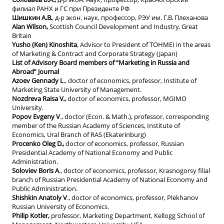
филиал РАНХ и ГС при Президенте РФ
Шишкин А.В.
, д-р экон. наук, профессор, РЭУ им. Г.В. Плеханова
Alan Wilson,
Scottish Council Development and Industry, Great
Britain
Yusho (Ken) Kinoshita
, Advisor to President of TOHMEI in the areas
of Marketing & Contract and Corporate Strategy (Japan)
List of Advisory Board members of “Marketing in Russia and
Abroad” Journal
Azoev Gennady L
., doctor of economics, professor, Institute of
Marketing State University of Management.
Nozdreva Raisa V.,
doctor of economics, professor, MGIMO
University.
Popov Evgeny V
., doctor (Econ. & Math.), professor, corresponding
member of the Russian Academy of Sciences, Institute of
Economics, Ural Branch of RAS (Ekaterinburg)
Procenko Oleg D.,
doctor of economics, professor, Russian
Presidential Academy of National Economy and Public
Administration.
Soloviev Boris A
., doctor of economics, professor, Krasnogorsy filial
branch of Russian Presidential Academy of National Economy and
Public Administration.
Shishkin Anatoly V
., doctor of economics, professor, Plekhanov
Russian University of Economics.
Philip Kotler,
professor, Marketing Department, Kellogg School of